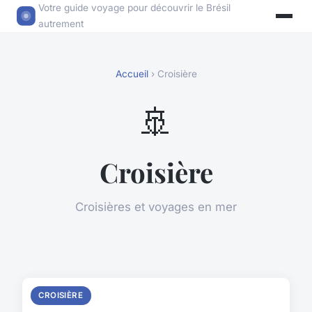
Votre guide voyage pour découvrir le Brésil
autrement
Accueil
› Croisière
🚢
Croisière
Croisières et voyages en mer
CROISIÈRE