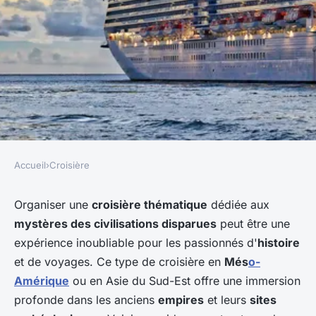
Accueil
›
Croisière
CROISIÈRE
Comment organiser une
Organiser une
croisière thématique
dédiée aux
mystères des civilisations disparues
peut être une
croisière thématique sur les
expérience inoubliable pour les passionnés d'
histoire
mystères des civilisations
et de voyages. Ce type de croisière en
Més
o-
disparues?
Amérique
ou en Asie du Sud-Est offre une immersion
profonde dans les anciens
empires
et leurs
sites
Noa
•
18 mai 2024
•
5 min de lecture