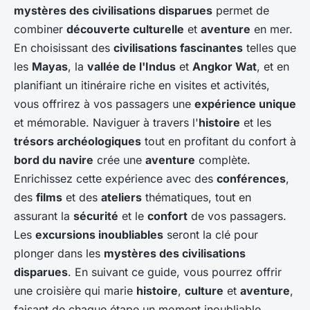
mystères des civilisations disparues
permet de
combiner
découverte culturelle
et
aventure
en mer.
En choisissant des
civilisations fascinantes
telles que
les
Mayas
, la
vallée de l'Indus
et
Angkor Wat
, et en
planifiant un itinéraire riche en visites et activités,
vous offrirez à vos passagers une
expérience unique
et mémorable. Naviguer à travers l'
histoire
et les
trésors archéologiques
tout en profitant du confort à
bord du navire
crée une
aventure
complète.
Enrichissez cette expérience avec des
conférences
,
des
films
et des
ateliers
thématiques, tout en
assurant la
sécurité
et le
confort
de vos passagers.
Les
excursions inoubliables
seront la clé pour
plonger dans les
mystères des civilisations
disparues
. En suivant ce guide, vous pourrez offrir
une croisière qui marie
histoire
,
culture
et
aventure
,
faisant de chaque étape un moment inoubliable.