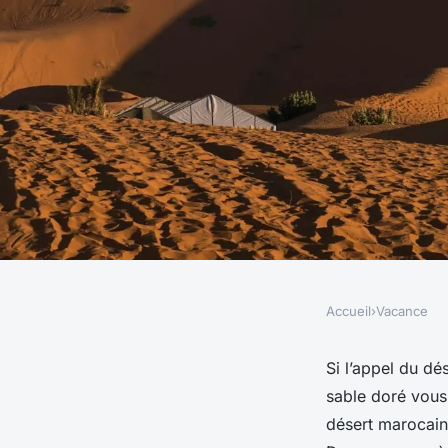
Accueil
›
Vacance
VACANCE
Comment explorer l
Si l’appel du dé
sable
doré vous 
d'Erg Chebbi au Mar
désert marocain