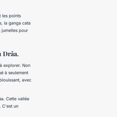
 les points
e, la ganga cata
 jumelles pour
u Drâa.
 à explorer. Non
tué à seulement
éblouissant, avec
âa
. Cette vallée
. C'est un