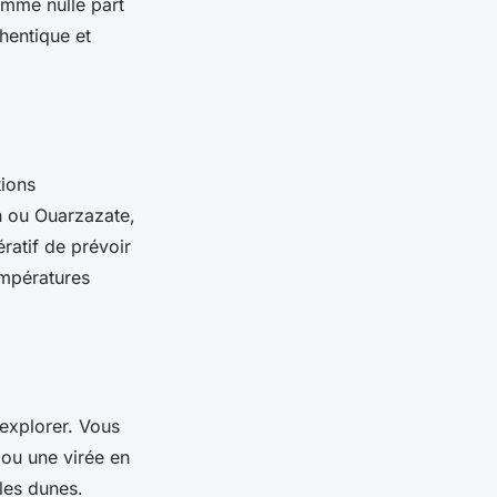
omme nulle part
hentique et
tions
h
ou
Ouarzazate
,
ratif de prévoir
empératures
'explorer. Vous
ou une virée en
les dunes.