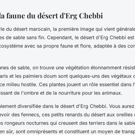
 la faune du désert d'Erg Chebbi
rle du
désert marocain
, la première image qui vient générale
es de sable sans fin. Cependant, le désert d'
Erg Chebbi
est
écosystème avec sa propre faune et flore, adaptée à des con
unes de sable, on trouve une végétation étonnamment résist
maris et les palmiers doum sont quelques-uns des végétaux 
ce milieu hostile. Ces plantes jouent un rôle essentiel dans
issant de l'ombre et de la nourriture pour les animaux.
lement diversifiée dans le
désert d'Erg Chebbi
. Vous aurez
voir des fennecs, ces petits renards du désert aux oreille
es rongeurs nocturnes qui creusent des terriers dans le sabl
n sûr, sont omniprésents et constituent un moyen de transpo