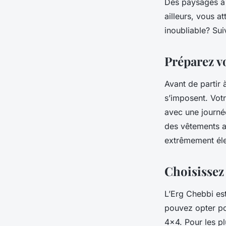
Des paysages à c
ailleurs, vous 
Noa
•
18 mai 2024
•
5 min de lecture
inoubliable? Sui
Préparez v
Avant de partir 
s’imposent. Votr
avec une journée
des vêtements a
extrêmement élev
Choisissez
L’
Erg Chebbi
est
pouvez opter p
4x4. Pour les pl