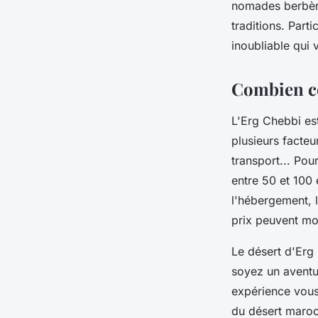
nomades berbères
traditions. Part
inoubliable qui
Combien co
L'
Erg Chebbi
est
plusieurs facteu
transport... Po
entre 50 et 100
l'hébergement, l
prix peuvent mo
Le désert d'Erg 
soyez un aventur
expérience vous 
du désert maroc