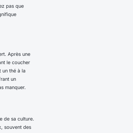
iez pas que
gnifique
ert. Après une
nt le coucher
 un thé à la
frant un
pas manquer.
e de sa culture.
x, souvent des