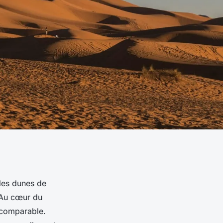
 les
dunes
de
. Au cœur du
ncomparable.