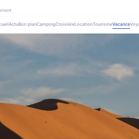
rement
ueil
Actu
Bon plan
Camping
Croisière
Location
Tourisme
Vacance
Voy