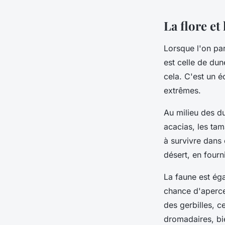
La flore et
Lorsque l'on pa
est celle de dun
cela. C'est un 
extrêmes.
Au milieu des d
acacias, les ta
à survivre dans 
désert, en fourn
La
faune
est éga
chance d'aperce
des gerbilles, c
dromadaires, bie