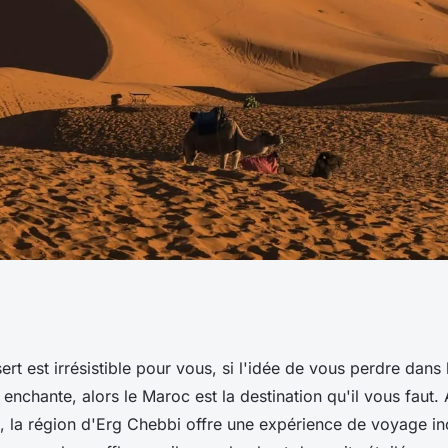
es dunes du désert
sert est irrésistible pour vous, si l'idée de vous perdre dans
enchante, alors le
Maroc
est la destination qu'il vous faut
oc ?
, la région d'
Erg Chebbi
offre une expérience de voyage i