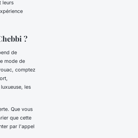
 leurs
expérience
Chebbi ?
pend de
 le mode de
ivouac, comptez
ort,
 luxueuse, les
erte. Que vous
rier que cette
ter par l'appel