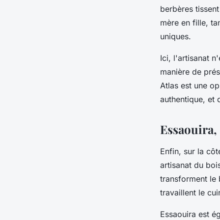
berbères tissent
mère en fille, t
uniques.
Ici, l'artisanat
manière de prése
Atlas est une o
authentique, et 
Essaouira, 
Enfin, sur la cô
artisanat du boi
transforment le 
travaillent le c
Essaouira est é