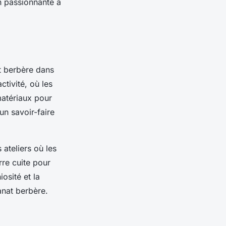
n passionnante à
at berbère dans
tivité, où les
 matériaux pour
un savoir-faire
ateliers où les
rre cuite pour
osité et la
anat berbère.