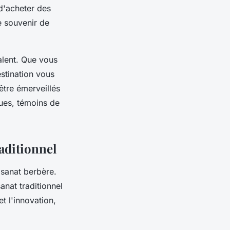
d'acheter des
e souvenir de
talent. Que vous
estination vous
être émerveillés
ques, témoins de
raditionnel
isanat berbère.
anat traditionnel
t l'innovation,