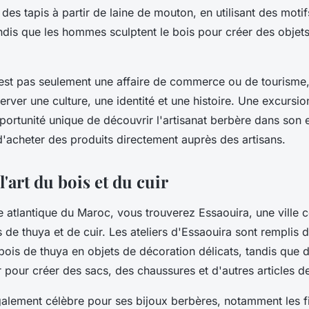
 des tapis à partir de laine de mouton, en utilisant des moti
andis que les hommes sculptent le bois pour créer des objet
 n'est pas seulement une affaire de commerce ou de tourisme, 
rver une culture, une identité et une histoire. Une excursio
pportunité unique de découvrir l'artisanat berbère dans son
d'acheter des produits directement auprès des artisans.
l'art du bois et du cuir
te atlantique du Maroc, vous trouverez Essaouira, une ville
s de thuya et de cuir. Les ateliers d'Essaouira sont remplis d
bois de thuya en objets de décoration délicats, tandis que d
uir pour créer des sacs, des chaussures et d'autres articles 
galement célèbre pour ses bijoux berbères, notamment les f