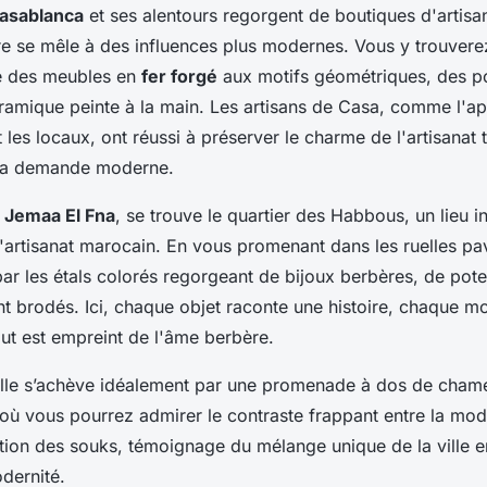
asablanca
et ses alentours regorgent de boutiques d'artisana
re se mêle à des influences plus modernes. Vous y trouvere
 des meubles en
fer forgé
aux motifs géométriques, des po
éramique peinte à la main. Les artisans de Casa, comme l'ap
les locaux, ont réussi à préserver le charme de l'artisanat t
 la demande moderne.
e
Jemaa El Fna
, se trouve le quartier des Habbous, un lieu 
l'artisanat marocain. En vous promenant dans les ruelles pa
r les étals colorés regorgeant de bijoux berbères, de pote
nt brodés. Ici, chaque objet raconte une histoire, chaque moti
out est empreint de l'âme berbère.
 ville s’achève idéalement par une promenade à dos de chame
 où vous pourrez admirer le contraste frappant entre la mod
dition des souks, témoignage du mélange unique de la ville e
dernité.