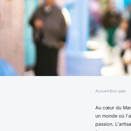
Accueil
›
Bon plan
BON PLAN
Où découvrir l'artis
Au cœur du Maro
un monde où l'art
Maroc ?
passion. L'artis