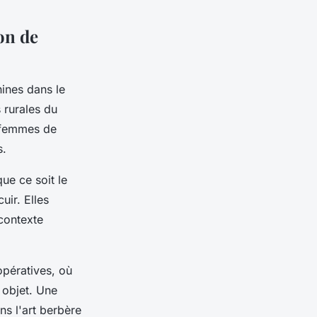
on de
nines dans le
 rurales du
 femmes de
s.
ue ce soit le
uir. Elles
 contexte
opératives, où
 objet. Une
s l'art berbère