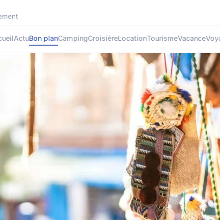
rement
ueil
Actu
Bon plan
Camping
Croisière
Location
Tourisme
Vacance
Voy