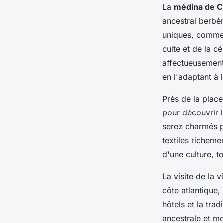
La
médina de C
ancestral berbè
uniques, comme
cuite et de la c
affectueusement 
en l'adaptant à
Près de la plac
pour découvrir 
serez charmés pa
textiles richeme
d'une culture, t
La visite de la
côte atlantique,
hôtels et la tra
ancestrale et mo