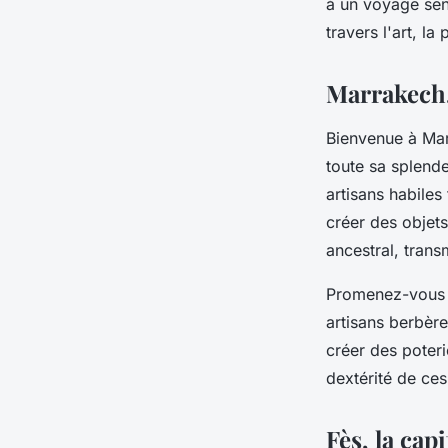
à un voyage sens
travers l'art, la
Noa
•
18 mai 2024
•
6 min de lecture
Marrakech, 
Bienvenue à Marr
toute sa splend
artisans habiles
créer des objets
ancestral, trans
Promenez-vous d
artisans berbère
créer des poteri
dextérité de ces
Fès, la capi