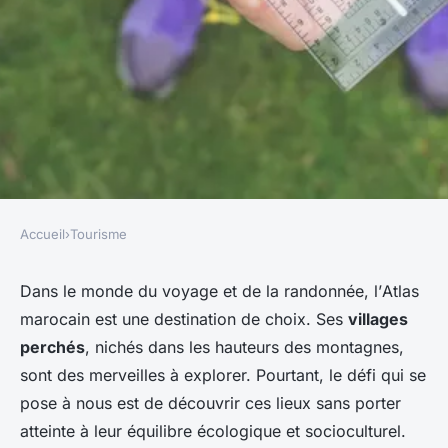
Accueil
›
Tourisme
TOURISME
Comment explorer les villages
Dans le monde du voyage et de la randonnée, l’
Atlas
marocain
est une destination de choix. Ses
villages
perchés de l'Atlas marocain
perchés
, nichés dans les hauteurs des montagnes,
sans impact négatif?
sont des merveilles à explorer. Pourtant, le défi qui se
pose à nous est de découvrir ces lieux sans porter
Noa
•
18 mai 2024
•
6 min de lecture
atteinte à leur équilibre écologique et socioculturel.